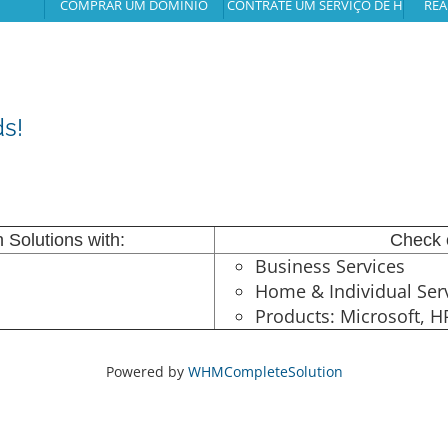
COMPRAR UM DOMÍNIO
CONTRATE UM SERVIÇO DE HOSPE
REA
s!
 Solutions with:
Check 
Business Services
Home & Individual Ser
Products: Microsoft, H
Powered by
WHMCompleteSolution