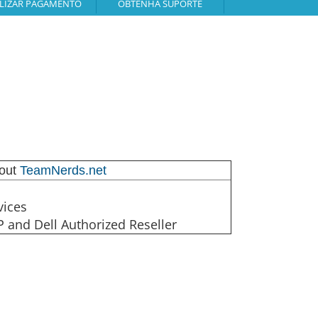
DAGEM
LIZAR PAGAMENTO
OBTENHA SUPORTE
out
TeamNerds.net
vices
P and Dell Authorized Reseller