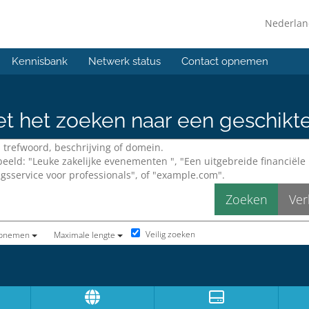
Nederla
Kennisbank
Netwerk status
Contact opnemen
et het zoeken naar een geschikt
Veilig zoeken
opnemen
Maximale lengte