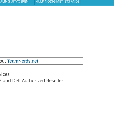
TALING UITVOEREN
HULP NODIG MET IETS ANDERS?
out
TeamNerds.net
vices
P and Dell Authorized Reseller